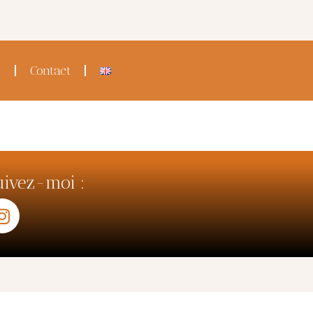
g
Contact
uivez-moi :