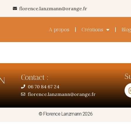
florence.lanzmann@orange.fr
A propos
Créations
Blo
S
Contact :
06 70 84 67 24
florence.lanzmann@orange.fr
© Florence Lanzmann 2026